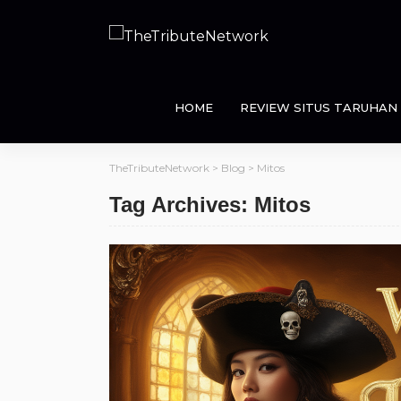
HOME
REVIEW SITUS TARUHAN
TheTributeNetwork
>
Blog
>
Mitos
Tag Archives: Mitos