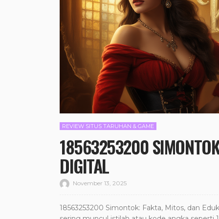
REVIEW SITUS TARUHAN & GAME
18563253200 SIMONTOK:
DIGITAL
November 13, 2025
18563253200 Simontok: Fakta, Mitos, dan Eduka
sering muncul istilah atau kode angka seperti