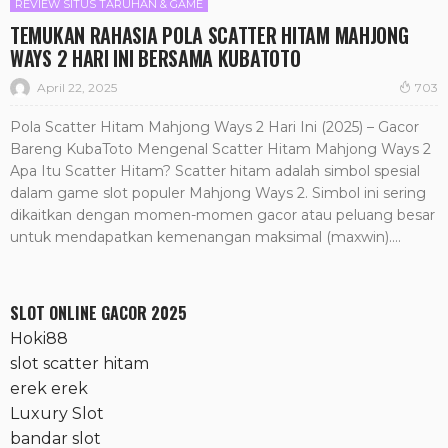
REVIEW SITUS TARUHAN & GAME
TEMUKAN RAHASIA POLA SCATTER HITAM MAHJONG
WAYS 2 HARI INI BERSAMA KUBATOTO
April 22, 2025
703
Pola Scatter Hitam Mahjong Ways 2 Hari Ini (2025) – Gacor
Bareng KubaToto Mengenal Scatter Hitam Mahjong Ways 2
Apa Itu Scatter Hitam? Scatter hitam adalah simbol spesial
dalam game slot populer Mahjong Ways 2. Simbol ini sering
dikaitkan dengan momen-momen gacor atau peluang besar
untuk mendapatkan kemenangan maksimal (maxwin)....
SLOT ONLINE GACOR 2025
Hoki88
slot scatter hitam
erek erek
Luxury Slot
bandar slot