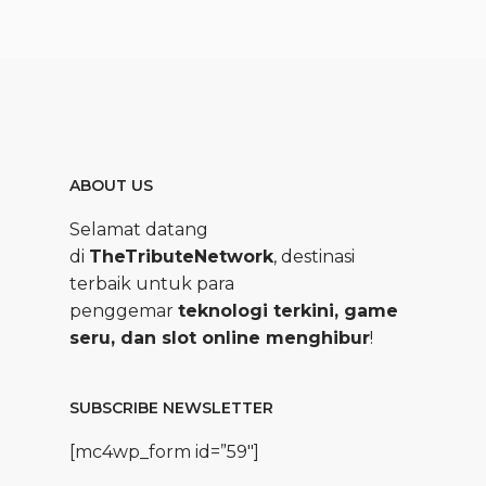
ABOUT US
Selamat datang
di
TheTributeNetwork
, destinasi
terbaik untuk para
penggemar
teknologi terkini, game
seru, dan slot online menghibur
!
SUBSCRIBE NEWSLETTER
[mc4wp_form id=”59″]