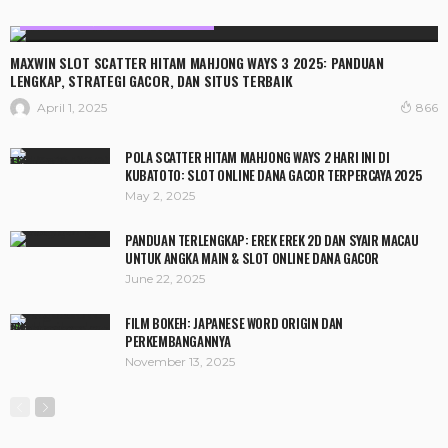
PANDUAN & STRATEGI BERMAIN
MAXWIN SLOT SCATTER HITAM MAHJONG WAYS 3 2025: PANDUAN
LENGKAP, STRATEGI GACOR, DAN SITUS TERBAIK
April 1, 2025
866
POLA SCATTER HITAM MAHJONG WAYS 2 HARI INI DI
KUBATOTO: SLOT ONLINE DANA GACOR TERPERCAYA 2025
May 2, 2025
PANDUAN TERLENGKAP: EREK EREK 2D DAN SYAIR MACAU
UNTUK ANGKA MAIN & SLOT ONLINE DANA GACOR
June 22, 2025
FILM BOKEH: JAPANESE WORD ORIGIN DAN
PERKEMBANGANNYA
November 13, 2025