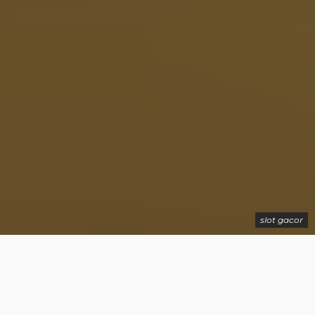
slot gacor
Istilah
slot gacor RTP tinggi
sering digunakan
untuk menggambarkan permainan slot online yang
memiliki
Return to Player (RTP) besar
serta