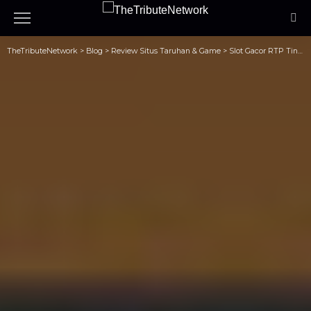
TheTributeNetwork
>
Blog
>
Review Situs Taruhan & Game
>
Slot Gacor RTP Tinggi: Panduan Memahami dan Memilih Game dengan Potensi Return Optimal